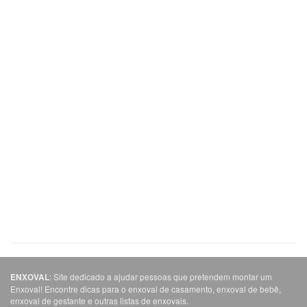
: Site dedicado a ajudar pessoas que pretendem montar um
ENXOVAL
Enxoval! Encontre dicas para o enxoval de casamento, enxoval de bebê,
enxoval de gestante e outras listas de enxovais.